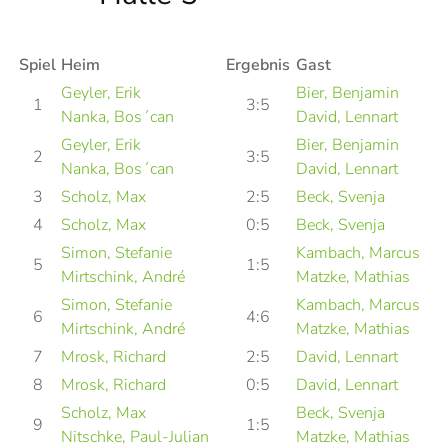
Spiel
Heim
Ergebnis
Gast
Geyler, Erik
Bier, Benjamin
1
3:5
Nanka, Bos´can
David, Lennart
Geyler, Erik
Bier, Benjamin
2
3:5
Nanka, Bos´can
David, Lennart
3
Scholz, Max
2:5
Beck, Svenja
4
Scholz, Max
0:5
Beck, Svenja
Simon, Stefanie
Kambach, Marcus
5
1:5
Mirtschink, André
Matzke, Mathias
Simon, Stefanie
Kambach, Marcus
6
4:6
Mirtschink, André
Matzke, Mathias
7
Mrosk, Richard
2:5
David, Lennart
8
Mrosk, Richard
0:5
David, Lennart
Scholz, Max
Beck, Svenja
9
1:5
Nitschke, Paul-Julian
Matzke, Mathias