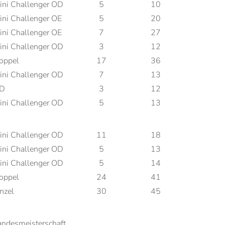
ini Challenger OD
5
10
ini Challenger OE
5
20
ini Challenger OE
7
27
ini Challenger OD
3
12
oppel
17
36
ini Challenger OD
7
13
D
3
12
ini Challenger OD
5
13
ini Challenger OD
11
18
ini Challenger OD
5
13
ini Challenger OD
5
14
oppel
24
41
nzel
30
45
andesmeisterschaft