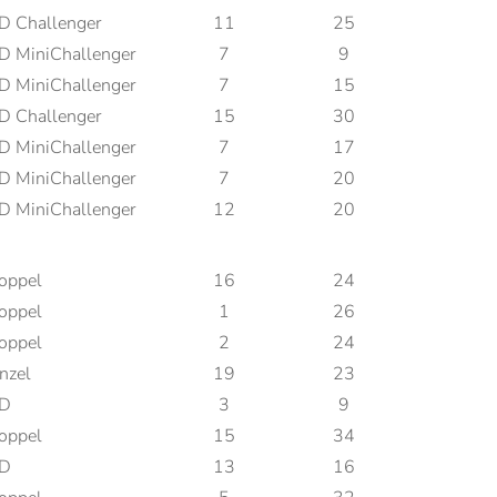
D Challenger
11
25
D MiniChallenger
7
9
D MiniChallenger
7
15
D Challenger
15
30
D MiniChallenger
7
17
D MiniChallenger
7
20
D MiniChallenger
12
20
oppel
16
24
oppel
1
26
oppel
2
24
nzel
19
23
D
3
9
oppel
15
34
D
13
16