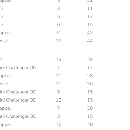
oppel
5
32
D
3
11
D
5
13
D
6
15
oppel
20
43
nzel
22
44
E
19
29
ini Challenger OD
1
17
oppel
11
28
nzel
21
30
ini Challenger OD
5
15
ini Challenger OD
12
15
oppel
7
30
ini Challenger OD
3
15
oppel
16
28