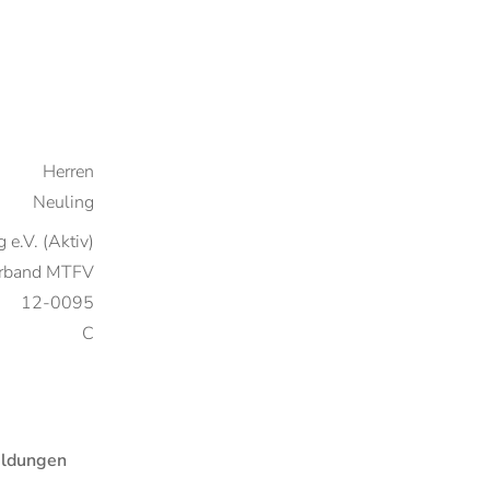
Herren
Neuling
 e.V. (Aktiv)
verband MTFV
12-0095
C
ldungen