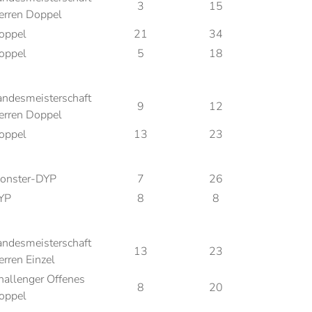
3
15
erren Doppel
oppel
21
34
oppel
5
18
andesmeisterschaft
9
12
erren Doppel
oppel
13
23
onster-DYP
7
26
YP
8
8
andesmeisterschaft
13
23
erren Einzel
hallenger Offenes
8
20
oppel