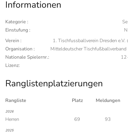
Informationen
Kategorie :
Seni
Einstufung :
Neu
Verein :
1. Tischfussballverein Dresden e.V. (A
Organisation :
Mitteldeutscher Tischfußballverband 
Nationale Spielernr.:
12-
Lizenz:
Ranglistenplatzierungen
Rangliste
Platz
Meldungen
2026
Herren
69
93
2025