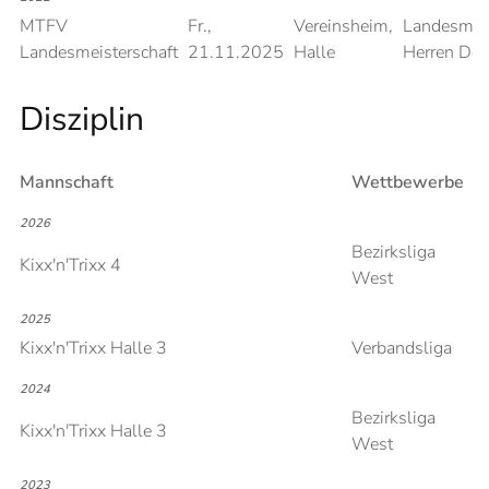
MTFV
Fr.,
Vereinsheim,
Landesmeis
Landesmeisterschaft
21.11.2025
Halle
Herren Do
Disziplin
Mannschaft
Wettbewerbe
2026
Bezirksliga
Kixx'n'Trixx 4
West
2025
Kixx'n'Trixx Halle 3
Verbandsliga
2024
Bezirksliga
Kixx'n'Trixx Halle 3
West
2023