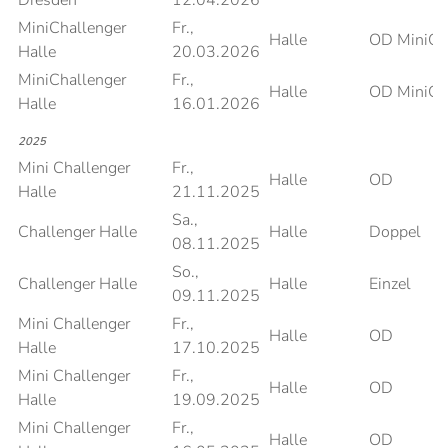
Dresden
12.04.2026
MiniChallenger
Fr.,
Halle
OD MiniCh
Halle
20.03.2026
MiniChallenger
Fr.,
Halle
OD MiniCh
Halle
16.01.2026
2025
Mini Challenger
Fr.,
Halle
OD
Halle
21.11.2025
Sa.,
Challenger Halle
Halle
Doppel
08.11.2025
So.,
Challenger Halle
Halle
Einzel
09.11.2025
Mini Challenger
Fr.,
Halle
OD
Halle
17.10.2025
Mini Challenger
Fr.,
Halle
OD
Halle
19.09.2025
Mini Challenger
Fr.,
Halle
OD