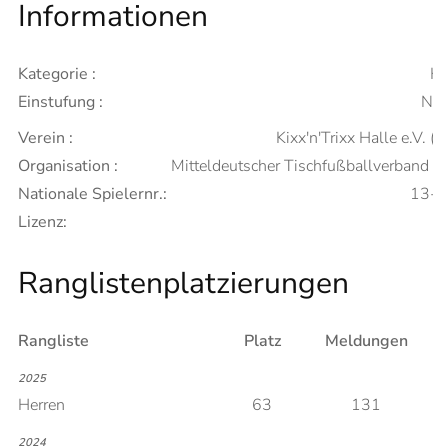
Informationen
Kategorie :
He
Einstufung :
Neu
Verein :
Kixx'n'Trixx Halle e.V. (A
Organisation :
Mitteldeutscher Tischfußballverband 
Nationale Spielernr.:
13-
Lizenz:
Ranglistenplatzierungen
Rangliste
Platz
Meldungen
2025
Herren
63
131
2024