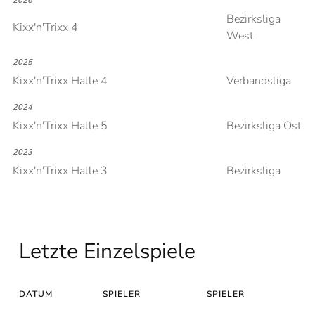
2026
Bezirksliga
Kixx'n'Trixx 4
West
2025
Kixx'n'Trixx Halle 4
Verbandsliga
2024
Kixx'n'Trixx Halle 5
Bezirksliga Ost
2023
Kixx'n'Trixx Halle 3
Bezirksliga
Letzte Einzelspiele
DATUM
SPIELER
SPIELER
E