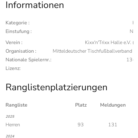
Informationen
Kategorie :
He
Einstufung :
Neu
Verein :
Kixx'n'Trixx Halle e.V. (A
Organisation :
Mitteldeutscher Tischfußballverband 
Nationale Spielernr.:
13-
Lizenz:
Ranglistenplatzierungen
Rangliste
Platz
Meldungen
2025
Herren
93
131
2024