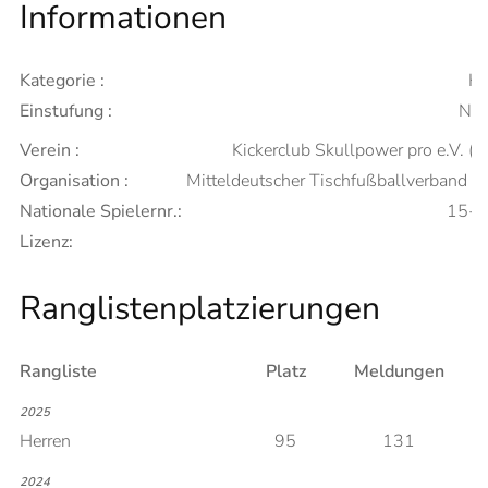
Informationen
Kategorie :
He
Einstufung :
Neu
Verein :
Kickerclub Skullpower pro e.V. (A
Organisation :
Mitteldeutscher Tischfußballverband 
Nationale Spielernr.:
15-
Lizenz:
Ranglistenplatzierungen
Rangliste
Platz
Meldungen
2025
Herren
95
131
2024