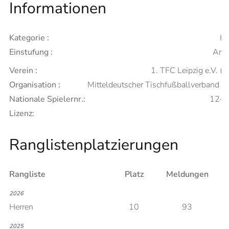
Informationen
Kategorie :
He
Einstufung :
Ama
Verein :
1. TFC Leipzig e.V. (A
Organisation :
Mitteldeutscher Tischfußballverband 
Nationale Spielernr.:
12-
Lizenz:
Ranglistenplatzierungen
Rangliste
Platz
Meldungen
2026
Herren
10
93
2025