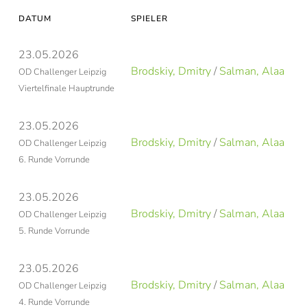
DATUM
SPIELER
S
23.05.2026
Brodskiy, Dmitry
/
Salman, Alaa
R
OD Challenger Leipzig
Viertelfinale Hauptrunde
23.05.2026
Brodskiy, Dmitry
/
Salman, Alaa
S
OD Challenger Leipzig
6. Runde Vorrunde
23.05.2026
Brodskiy, Dmitry
/
Salman, Alaa
H
OD Challenger Leipzig
5. Runde Vorrunde
23.05.2026
Brodskiy, Dmitry
/
Salman, Alaa
R
OD Challenger Leipzig
4. Runde Vorrunde