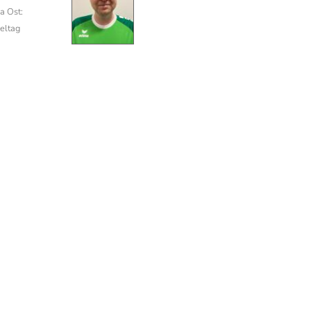
a Ost:
ieltag