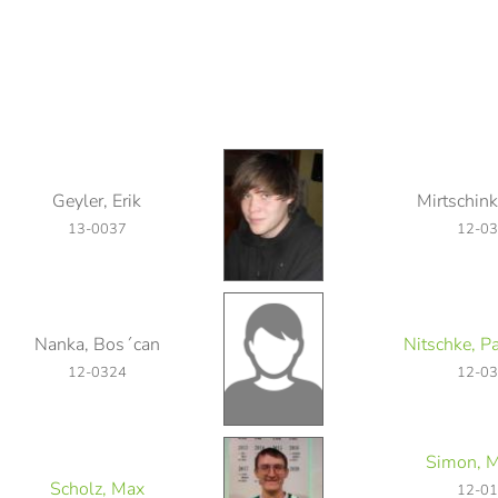
Geyler, Erik
Mirtschink
13-0037
12-0
Nanka, Bos´can
Nitschke, Pa
12-0324
12-0
Simon, M
Scholz, Max
12-0