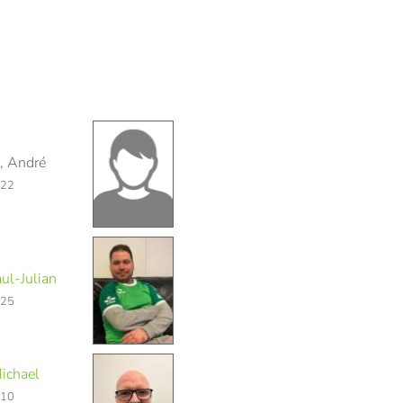
, André
322
ul-Julian
325
ichael
110