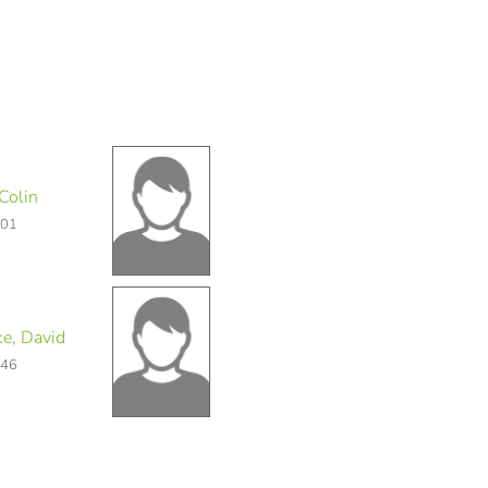
Colin
101
e, David
146