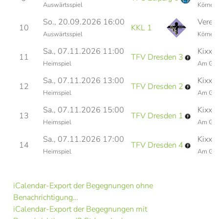
Auswärtsspiel
Körners
So., 20.09.2026 16:00
Verei
10
KKL 1
Auswärtsspiel
Körners
Sa., 07.11.2026 11:00
Kixx'n
11
TFV Dresden 3
Heimspiel
Am Güt
Sa., 07.11.2026 13:00
Kixx'n
12
TFV Dresden 2
Heimspiel
Am Güt
Sa., 07.11.2026 15:00
Kixx'n
13
TFV Dresden 1
Heimspiel
Am Güt
Sa., 07.11.2026 17:00
Kixx'n
14
TFV Dresden 4
Heimspiel
Am Güt
iCalendar-Export der Begegnungen ohne
Benachrichtigung…
iCalendar-Export der Begegnungen mit