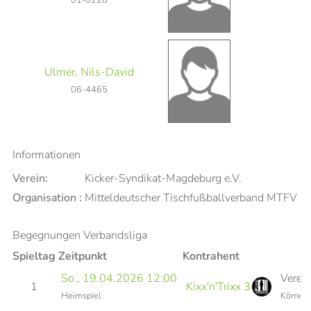
Ulmer, Nils-David
06-4465
Informationen
Verein:
Kicker-Syndikat-Magdeburg e.V.
Organisation :
Mitteldeutscher Tischfußballverband MTFV
Begegnungen Verbandsliga
Spieltag
Zeitpunkt
Kontrahent
So., 19.04.2026 12:00
Verei
1
Kixx'n'Trixx 3
Heimspiel
Körners