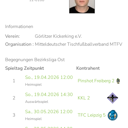
Informationen
Verein:
Görlitzer Kickerking e.V.
Organisation :
Mitteldeutscher Tischfußballverband MTFV
Begegnungen Bezirksliga Ost
Spieltag
Zeitpunkt
Kontrahent
So., 19.04.2026 12:00
V
1
Pinshot Freiberg 2
Heimspiel
B
So., 19.04.2026 14:30
V
2
KKL 2
Auswärtsspiel
B
Sa., 30.05.2026 12:00
V
3
TFC Leipzig 5
Heimspiel
K