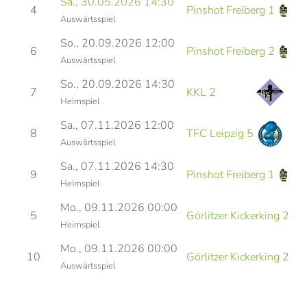
Sa., 30.05.2026 14:30
V
4
Pinshot Freiberg 1
Auswärtsspiel
K
So., 20.09.2026 12:00
V
6
Pinshot Freiberg 2
Auswärtsspiel
B
So., 20.09.2026 14:30
V
7
KKL 2
Heimspiel
B
Sa., 07.11.2026 12:00
V
8
TFC Leipzig 5
Auswärtsspiel
K
Sa., 07.11.2026 14:30
V
9
Pinshot Freiberg 1
Heimspiel
K
Mo., 09.11.2026 00:00
5
Görlitzer Kickerking 2
Heimspiel
Mo., 09.11.2026 00:00
10
Görlitzer Kickerking 2
Auswärtsspiel