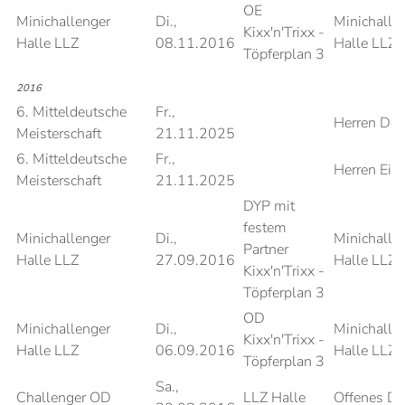
OE
Minichallenger
Di.,
Minichalle
Kixx'n'Trixx -
Halle LLZ
08.11.2016
Halle LLZ
Töpferplan 3
2016
6. Mitteldeutsche
Fr.,
Herren Do
Meisterschaft
21.11.2025
6. Mitteldeutsche
Fr.,
Herren Einz
Meisterschaft
21.11.2025
DYP mit
festem
Minichallenger
Di.,
Minichalle
Partner
Halle LLZ
27.09.2016
Halle LLZ
Kixx'n'Trixx -
Töpferplan 3
OD
Minichallenger
Di.,
Minichalle
Kixx'n'Trixx -
Halle LLZ
06.09.2016
Halle LLZ
Töpferplan 3
Sa.,
Challenger OD
LLZ Halle
Offenes D