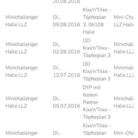
20.08.2016
Kixx'n'Trixx -
Minichallenger
Di.,
Töpferplan
Mini-Chall
Halle LLZ
09.08.2016
3, 06108
LLZ Halle 
Halle
OD
Minichallenger
Di.,
Minichalle
Kixx'n'Trixx -
Halle LLZ
02.08.2016
Halle LLZ
Töpferplan 3
OD
Minichallenger
Di.,
Minichalle
Kixx'n'Trixx -
Halle LLZ
12.07.2016
Halle LLZ
Töpferplan 3
DYP mit
festem
Minichallenger
Di.,
Minichalle
Partner
Halle LLZ
05.07.2016
Halle LLZ
Kixx'n'Trixx -
Töpferplan 3
Kixx'n'Trixx -
Minichallenger
Di.,
Töpferplan
Mini-Chall