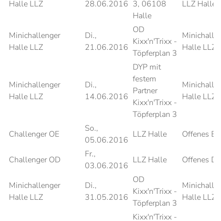
Halle LLZ
28.06.2016
3, 06108
LLZ Halle 
Halle
OD
Minichallenger
Di.,
Minichalle
Kixx'n'Trixx -
Halle LLZ
21.06.2016
Halle LLZ
Töpferplan 3
DYP mit
festem
Minichallenger
Di.,
Minichalle
Partner
Halle LLZ
14.06.2016
Halle LLZ
Kixx'n'Trixx -
Töpferplan 3
So.,
Challenger OE
LLZ Halle
Offenes Ei
05.06.2016
Fr.,
Challenger OD
LLZ Halle
Offenes D
03.06.2016
OD
Minichallenger
Di.,
Minichalle
Kixx'n'Trixx -
Halle LLZ
31.05.2016
Halle LLZ
Töpferplan 3
Kixx'n'Trixx -