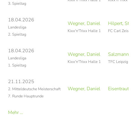
Kixx'n'Trixx Halle 1
Kixx'n'Trixx Ha
3. Spieltag
18.04.2026
Wegner, Daniel
Hilpert, Ste
Landesliga
Kixx'n'Trixx Halle 1
FC Carl Zeiss 
2. Spieltag
18.04.2026
Wegner, Daniel
Salzmann, F
Landesliga
Kixx'n'Trixx Halle 1
TFC Leipzig 3
1. Spieltag
21.11.2025
Wegner, Daniel
Eisentraut, 
2. Mitteldeutsche Meisterschaft
7. Runde Hauptrunde
Mehr …