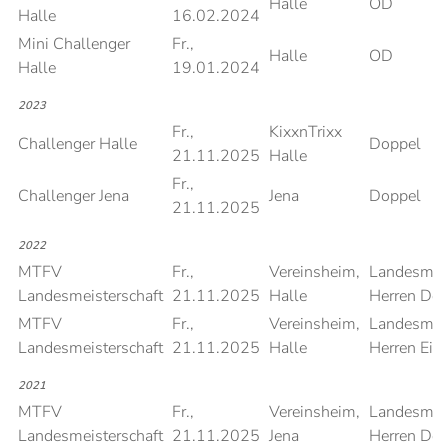
Halle
OD
Halle
16.02.2024
Mini Challenger
Fr.,
Halle
OD
Halle
19.01.2024
2023
Fr.,
KixxnTrixx
Challenger Halle
Doppel
21.11.2025
Halle
Fr.,
Challenger Jena
Jena
Doppel
21.11.2025
2022
MTFV
Fr.,
Vereinsheim,
Landesmeis
Landesmeisterschaft
21.11.2025
Halle
Herren Do
MTFV
Fr.,
Vereinsheim,
Landesmeis
Landesmeisterschaft
21.11.2025
Halle
Herren Einz
2021
MTFV
Fr.,
Vereinsheim,
Landesmeis
Landesmeisterschaft
21.11.2025
Jena
Herren Do