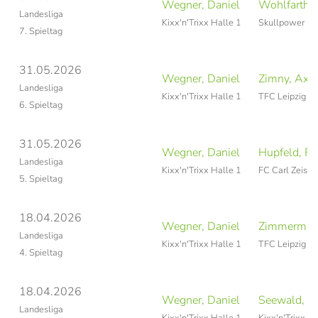
Wegner, Daniel
Wohlfarth, 
Landesliga
Kixx'n'Trixx Halle 1
Skullpower Erf
7. Spieltag
31.05.2026
Wegner, Daniel
Zimny, Axel
Landesliga
Kixx'n'Trixx Halle 1
TFC Leipzig 2
6. Spieltag
31.05.2026
Wegner, Daniel
Hupfeld, Fa
Landesliga
Kixx'n'Trixx Halle 1
FC Carl Zeiss 
5. Spieltag
18.04.2026
Wegner, Daniel
Zimmerman
Landesliga
Kixx'n'Trixx Halle 1
TFC Leipzig 4
4. Spieltag
18.04.2026
Wegner, Daniel
Seewald, A
Landesliga