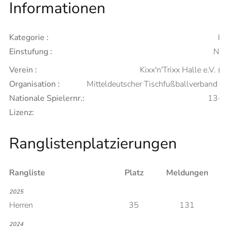
Informationen
Kategorie :
He
Einstufung :
Neu
Verein :
Kixx'n'Trixx Halle e.V. (A
Organisation :
Mitteldeutscher Tischfußballverband 
Nationale Spielernr.:
13-
Lizenz:
Ranglistenplatzierungen
Rangliste
Platz
Meldungen
2025
Herren
35
131
2024