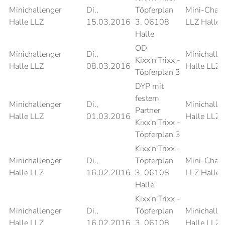
Minichallenger
Di.,
Töpferplan
Mini-Chall
Halle LLZ
15.03.2016
3, 06108
LLZ Halle 
Halle
OD
Minichallenger
Di.,
Minichalle
Kixx'n'Trixx -
Halle LLZ
08.03.2016
Halle LLZ
Töpferplan 3
DYP mit
festem
Minichallenger
Di.,
Minichalle
Partner
Halle LLZ
01.03.2016
Halle LLZ
Kixx'n'Trixx -
Töpferplan 3
Kixx'n'Trixx -
Minichallenger
Di.,
Töpferplan
Mini-Chall
Halle LLZ
16.02.2016
3, 06108
LLZ Halle 
Halle
Kixx'n'Trixx -
Minichallenger
Di.,
Töpferplan
Minichalle
Halle LLZ
16.02.2016
3, 06108
Halle LLZ