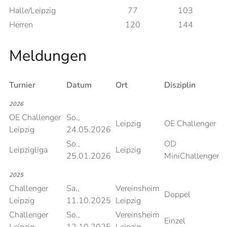
Halle/Leipzig
77
103
Herren
120
144
Meldungen
Turnier
Datum
Ort
Disziplin
P
2026
OE Challenger
So.,
Leipzig
OE Challenger
Leipzig
24.05.2026
So.,
OD
Leipzigliga
Leipzig
25.01.2026
MiniChallenger
2025
Challenger
Sa.,
Vereinsheim
Doppel
Leipzig
11.10.2025
Leipzig
Challenger
So.,
Vereinsheim
Einzel