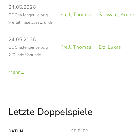
24.05.2026
Krell, Thomas
Seewald, Andreas
OE Challenger Leipzig
Viertelfinale Zusatzrunde
24.05.2026
Krell, Thomas
Erz, Lukas
OE Challenger Leipzig
2. Runde Vorrunde
Mehr …
Letzte Doppelspiele
DATUM
SPIELER