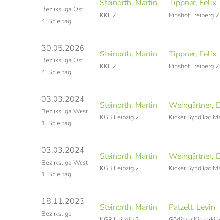
Steinorth, Martin
Tippner, Felix
Bezirksliga Ost
KKL 2
Pinshot Freiberg 2
4. Spieltag
30.05.2026
Steinorth, Martin
Tippner, Felix
Bezirksliga Ost
KKL 2
Pinshot Freiberg 2
4. Spieltag
03.03.2024
Steinorth, Martin
Weingärtner, 
Bezirksliga West
KGB Leipzig 2
Kicker Syndikat M
1. Spieltag
03.03.2024
Steinorth, Martin
Weingärtner, 
Bezirksliga West
KGB Leipzig 2
Kicker Syndikat M
1. Spieltag
18.11.2023
Steinorth, Martin
Patzelt, Levin
Bezirksliga
KGB Leipzig 2
Görlitzer Kickerkin