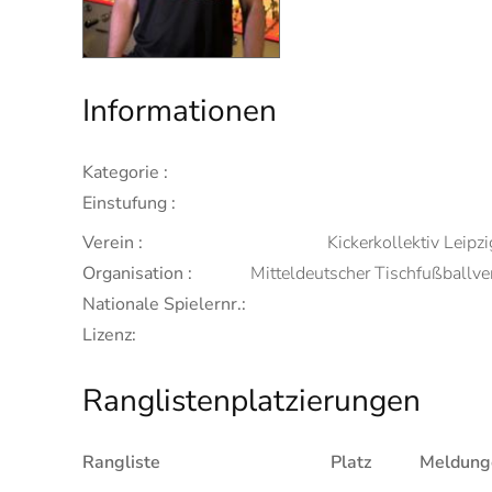
Informationen
Kategorie :
Einstufung :
Verein :
Kickerkollektiv Leipzi
Organisation :
Mitteldeutscher Tischfußball
Nationale Spielernr.:
Lizenz:
Ranglistenplatzierungen
Rangliste
Platz
Meldung