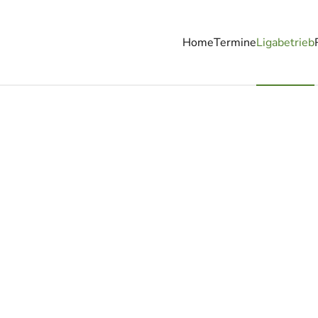
Home
Termine
Ligabetrieb