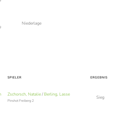
Niederlage
g
SPIELER
ERGEBNIS
n
Zschorsch, Natalie
/
Berling, Lasse
Sieg
Pinshot Freiberg 2