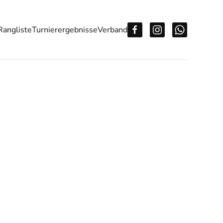
Rangliste
Turnierergebnisse
Verband