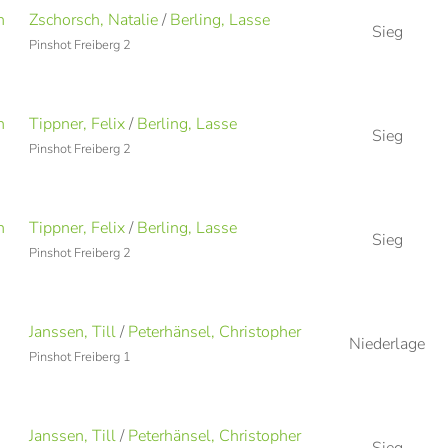
n
Zschorsch, Natalie
/
Berling, Lasse
Sieg
Pinshot Freiberg 2
n
Tippner, Felix
/
Berling, Lasse
Sieg
Pinshot Freiberg 2
n
Tippner, Felix
/
Berling, Lasse
Sieg
Pinshot Freiberg 2
Janssen, Till
/
Peterhänsel, Christopher
Niederlage
Pinshot Freiberg 1
Janssen, Till
/
Peterhänsel, Christopher