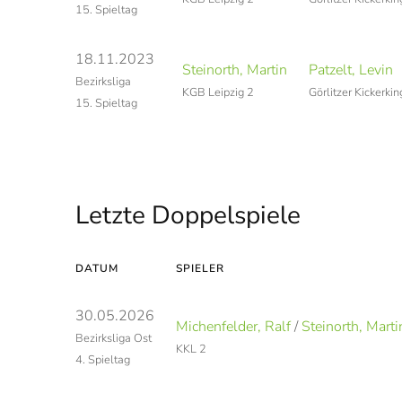
15. Spieltag
18.11.2023
Steinorth, Martin
Patzelt, Levin
Bezirksliga
KGB Leipzig 2
Görlitzer Kickerkin
15. Spieltag
Letzte Doppelspiele
DATUM
SPIELER
30.05.2026
Michenfelder, Ralf
/
Steinorth, Marti
Bezirksliga Ost
KKL 2
4. Spieltag