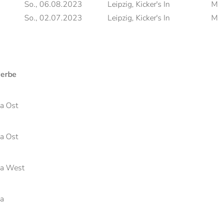
So., 06.08.2023
Leipzig, Kicker's In
M
So., 02.07.2023
Leipzig, Kicker's In
M
erbe
ga Ost
ga Ost
ga West
ga