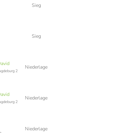
Sieg
Sieg
David
Niederlage
agdeburg 2
David
Niederlage
agdeburg 2
Niederlage
g