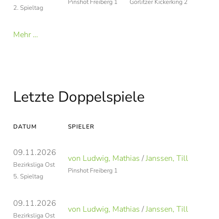
Pinshot Freiberg 1
Görlitzer Kickerking 2
2. Spieltag
Mehr …
Letzte Doppelspiele
DATUM
SPIELER
S
09.11.2026
von Ludwig, Mathias
/
Janssen, Till
Z
Bezirksliga Ost
Pinshot Freiberg 1
Pi
5. Spieltag
09.11.2026
von Ludwig, Mathias
/
Janssen, Till
Z
Bezirksliga Ost