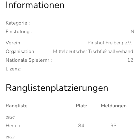
Informationen
Kategorie :
He
Einstufung :
Neu
Verein :
Pinshot Freiberg e.V. (A
Organisation :
Mitteldeutscher Tischfußballverband 
Nationale Spielernr.:
12-
Lizenz:
Ranglistenplatzierungen
Rangliste
Platz
Meldungen
2026
Herren
84
93
2023