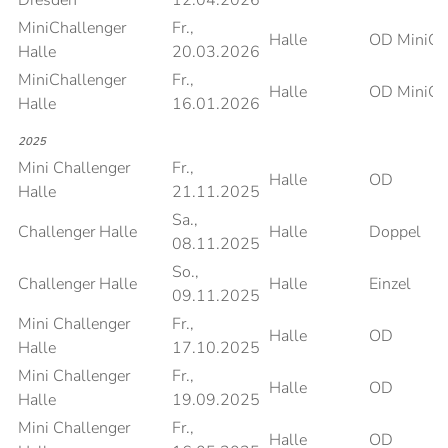
Dresden
12.04.2026
MiniChallenger
Fr.,
Halle
OD MiniCh
Halle
20.03.2026
MiniChallenger
Fr.,
Halle
OD MiniCh
Halle
16.01.2026
2025
Mini Challenger
Fr.,
Halle
OD
Halle
21.11.2025
Sa.,
Challenger Halle
Halle
Doppel
08.11.2025
So.,
Challenger Halle
Halle
Einzel
09.11.2025
Mini Challenger
Fr.,
Halle
OD
Halle
17.10.2025
Mini Challenger
Fr.,
Halle
OD
Halle
19.09.2025
Mini Challenger
Fr.,
Halle
OD