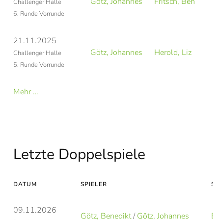
Götz, Johannes
Fritsch, Ben
Challenger Halle
6. Runde Vorrunde
21.11.2025
Götz, Johannes
Herold, Liz
Challenger Halle
5. Runde Vorrunde
Mehr …
Letzte Doppelspiele
DATUM
SPIELER
SP
09.11.2026
Götz, Benedikt
/
Götz, Johannes
Bl