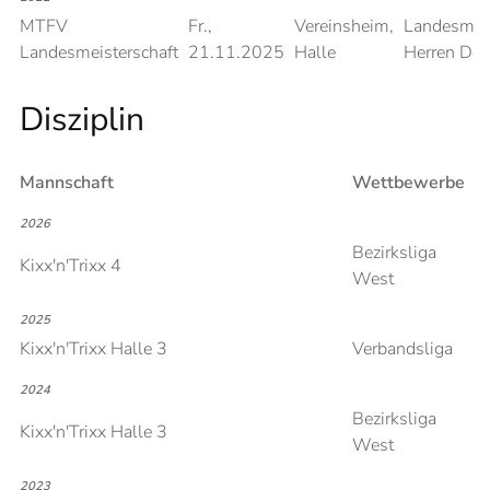
MTFV
Fr.,
Vereinsheim,
Landesmeis
Landesmeisterschaft
21.11.2025
Halle
Herren Do
Disziplin
Mannschaft
Wettbewerbe
2026
Bezirksliga
Kixx'n'Trixx 4
West
2025
Kixx'n'Trixx Halle 3
Verbandsliga
2024
Bezirksliga
Kixx'n'Trixx Halle 3
West
2023