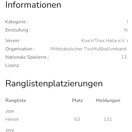
Informationen
Kategorie :
He
Einstufung :
Neu
Verein :
Kixx'n'Trixx Halle e.V. (A
Organisation :
Mitteldeutscher Tischfußballverband 
Nationale Spielernr.:
13-
Lizenz:
Ranglistenplatzierungen
Rangliste
Platz
Meldungen
2025
Herren
63
131
2024