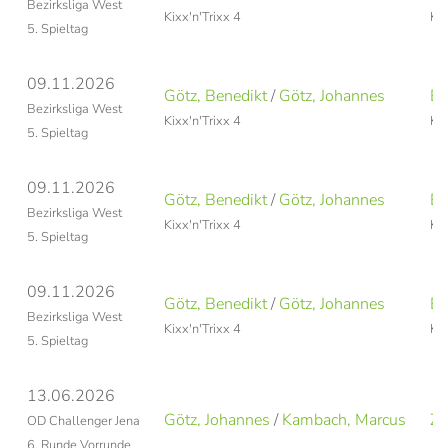
Bezirksliga West
Kixx'n'Trixx 4
Kix
5. Spieltag
09.11.2026
Götz, Benedikt
/
Götz, Johannes
Bl
Bezirksliga West
Kixx'n'Trixx 4
Kix
5. Spieltag
09.11.2026
Götz, Benedikt
/
Götz, Johannes
Br
Bezirksliga West
Kixx'n'Trixx 4
Kix
5. Spieltag
09.11.2026
Götz, Benedikt
/
Götz, Johannes
Br
Bezirksliga West
Kixx'n'Trixx 4
Kix
5. Spieltag
13.06.2026
Götz, Johannes
/
Kambach, Marcus
Zi
OD Challenger Jena
6. Runde Vorrunde