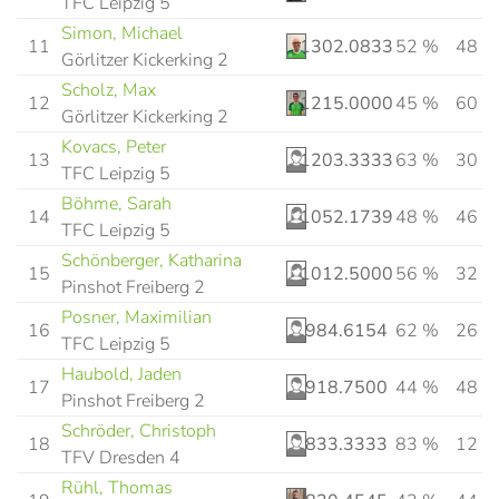
TFC Leipzig 5
Simon, Michael
11
1302.0833
52 %
48
Görlitzer Kickerking 2
Scholz, Max
12
1215.0000
45 %
60
Görlitzer Kickerking 2
Kovacs, Peter
13
1203.3333
63 %
30
TFC Leipzig 5
Böhme, Sarah
14
1052.1739
48 %
46
TFC Leipzig 5
Schönberger, Katharina
15
1012.5000
56 %
32
Pinshot Freiberg 2
Posner, Maximilian
16
984.6154
62 %
26
TFC Leipzig 5
Haubold, Jaden
17
918.7500
44 %
48
Pinshot Freiberg 2
Schröder, Christoph
18
833.3333
83 %
12
TFV Dresden 4
Rühl, Thomas