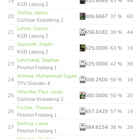
19
820.4545
43 %
44
KGB Leipzig 2
Stelley, Janika
20
806.6667
37 %
60
Görlitzer Kickerking 2
Lehne, Cosmo
21
656.8182
39 %
44
KGB Leipzig 2
Steinorth, Martin
22
625.0000
63 %
16
KGB Leipzig 2
Lehnhardt, Stephan
23
625.0000
42 %
36
Pinshot Freiberg 1
Ahmad, Muhammad Sajjad
24
506.2500
56 %
16
TFV Dresden 4
Nitschke, Paul-Julian
25
500.0000
50 %
20
Görlitzer Kickerking 2
Fischer, Thomas
26
457.1429
57 %
14
Pinshot Freiberg 1
Berling, Lasse
27
384.6154
38 %
26
Pinshot Freiberg 1