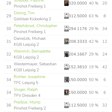
Streuber, Pauline
28
320.0000
40 %
20
Pinshot Freiberg 1
Döring, Tim
29
312.5000
63 %
8
Görlitzer Kickerking 2
Peterhänsel, Christopher
30
294.1176
29 %
34
Pinshot Freiberg 1
Danielzik, Michael
31
208.3333
42 %
12
KGB Leipzig 2
Weinrich, Bernadette
32
204.1667
29 %
24
KGB Leipzig 2
Westermayer, Sebastian
33
152.3810
19 %
42
KGB Leipzig 2
Richter, Josephine
34
150.0000
50 %
6
TFC Leipzig 5
Sluger, Ralph
34
150.0000
50 %
6
TFV Dresden 4
Preißler, Moritz
36
112.5000
19 %
32
Pinshot Freiberg 2