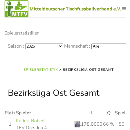
Zum Hauptinhalt springen
Spielerstatistiken
Saison :
Mannschaft :
SPIELERSTATISTIK
> BEZIRKSLIGA OST GESAMT
Bezirksliga Ost Gesamt
Platz
Spieler
LI
Q
Spiele
Kodric, Robert
1
2178.0000
66 %
50
TFV Dresden 4