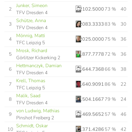
Junker, Simeon
2
2102.5000
73 %
40
TFV Dresden 4
Schütze, Anna
3
2083.3333
83 %
30
TFV Dresden 4
Mönnig, Matti
4
2025.0000
75 %
36
TFC Leipzig 5
Mrosk, Richard
5
1877.7778
72 %
36
Görlitzer Kickerking 2
Hettmanczyk, Damian
6
1644.7368
66 %
38
TFV Dresden 4
Krell, Thomas
7
1640.9091
86 %
22
TFC Leipzig 5
Malik, Saad
8
1504.1667
79 %
24
TFV Dresden 4
von Ludwig, Mathias
9
1469.5652
57 %
46
Pinshot Freiberg 2
Schmidt, Oskar
10
1371.4286
57 %
42