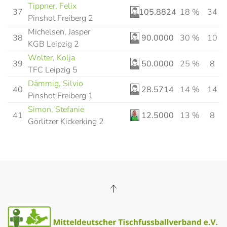
Tippner, Felix
37
105.8824
18 %
34
Pinshot Freiberg 2
Michelsen, Jasper
38
90.0000
30 %
10
KGB Leipzig 2
Wolter, Kolja
39
50.0000
25 %
8
TFC Leipzig 5
Dämmig, Silvio
40
28.5714
14 %
14
Pinshot Freiberg 1
Simon, Stefanie
41
12.5000
13 %
8
Görlitzer Kickerking 2