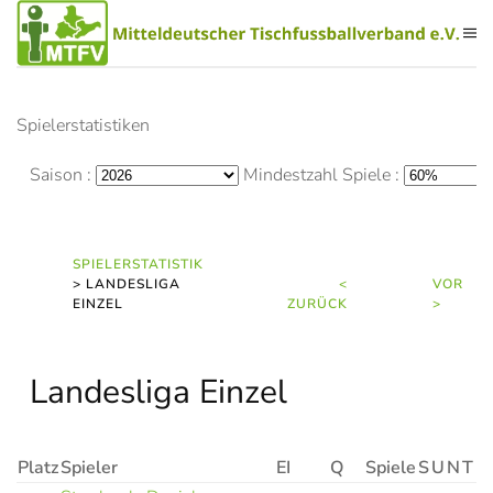
Zum Hauptinhalt springen
Spielerstatistiken
Saison :
Mindestzahl Spiele :
SPIELERSTATISTIK
> LANDESLIGA
<
VOR
EINZEL
ZURÜCK
>
Landesliga Einzel
Platz
Spieler
EI
Q
Spiele
S
U
N
T +