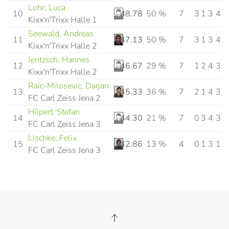
Lohr, Luca
10
48.78
50 %
7
3
1
3
40
Kixx'n'Trixx Halle 1
Seewald, Andreas
11
47.13
50 %
7
3
1
3
41
Kixx'n'Trixx Halle 2
Jentzsch, Hannes
12
46.67
29 %
7
1
2
4
35
Kixx'n'Trixx Halle 2
Raic-Milosevic, Darjan
13
45.33
36 %
7
2
1
4
34
FC Carl Zeiss Jena 2
Hilpert, Stefan
14
44.30
21 %
7
0
3
4
35
FC Carl Zeiss Jena 3
Lischke, Felix
15
42.86
13 %
4
0
1
3
18
FC Carl Zeiss Jena 3