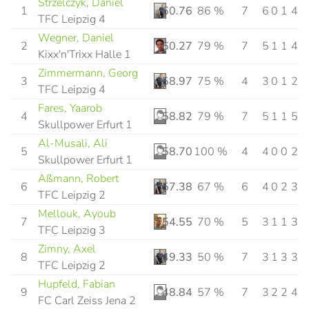
Strzelczyk, Daniel
1
60.76
86 %
7
6
0
1
48
TFC Leipzig 4
Wegner, Daniel
2
60.27
79 %
7
5
1
1
44
Kixx'n'Trixx Halle 1
Zimmermann, Georg
3
58.97
75 %
4
3
0
1
23
TFC Leipzig 4
Fares, Yaarob
4
58.82
79 %
7
5
1
1
50
Skullpower Erfurt 1
Al-Musali, Ali
5
58.70
100 %
4
4
0
0
27
Skullpower Erfurt 1
Aßmann, Robert
6
57.38
67 %
6
4
0
2
35
TFC Leipzig 2
Mellouk, Ayoub
7
54.55
70 %
5
3
1
1
36
TFC Leipzig 3
Zimny, Axel
8
49.33
50 %
7
3
1
3
37
TFC Leipzig 2
Hupfeld, Fabian
9
48.84
57 %
7
3
2
2
42
FC Carl Zeiss Jena 2