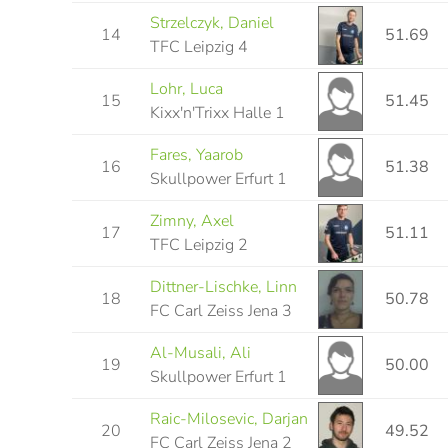
Strzelczyk, Daniel
14
51.69
TFC Leipzig 4
Lohr, Luca
15
51.45
Kixx'n'Trixx Halle 1
Fares, Yaarob
16
51.38
Skullpower Erfurt 1
Zimny, Axel
17
51.11
TFC Leipzig 2
Dittner-Lischke, Linn
18
50.78
FC Carl Zeiss Jena 3
Al-Musali, Ali
19
50.00
Skullpower Erfurt 1
Raic-Milosevic, Darjan
20
49.52
FC Carl Zeiss Jena 2