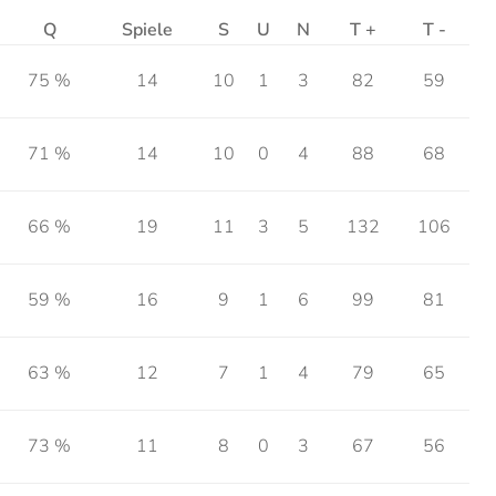
Q
Spiele
S
U
N
T +
T -
75 %
14
10
1
3
82
59
71 %
14
10
0
4
88
68
66 %
19
11
3
5
132
106
59 %
16
9
1
6
99
81
63 %
12
7
1
4
79
65
73 %
11
8
0
3
67
56