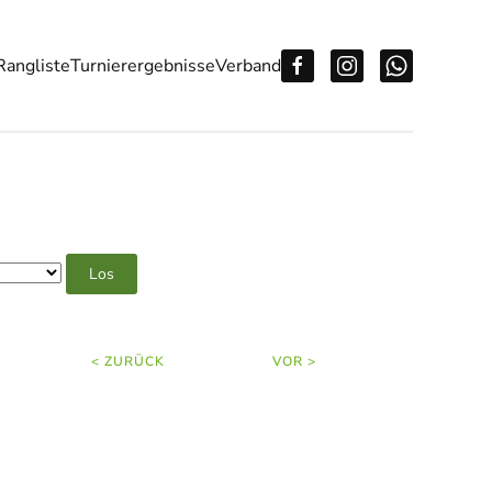
Rangliste
Turnierergebnisse
Verband
< ZURÜCK
VOR >