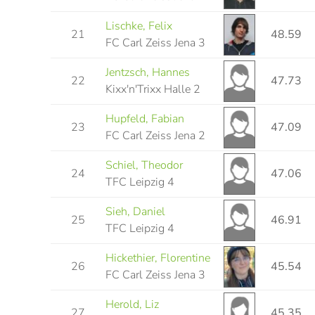
Lischke, Felix
21
48.59
FC Carl Zeiss Jena 3
Jentzsch, Hannes
22
47.73
Kixx'n'Trixx Halle 2
Hupfeld, Fabian
23
47.09
FC Carl Zeiss Jena 2
Schiel, Theodor
24
47.06
TFC Leipzig 4
Sieh, Daniel
25
46.91
TFC Leipzig 4
Hickethier, Florentine
26
45.54
FC Carl Zeiss Jena 3
Herold, Liz
27
45.35