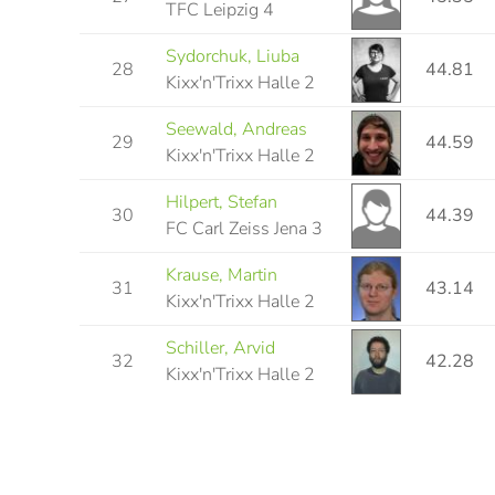
TFC Leipzig 4
Sydorchuk, Liuba
28
44.81
Kixx'n'Trixx Halle 2
Seewald, Andreas
29
44.59
Kixx'n'Trixx Halle 2
Hilpert, Stefan
30
44.39
FC Carl Zeiss Jena 3
Krause, Martin
31
43.14
Kixx'n'Trixx Halle 2
Schiller, Arvid
32
42.28
Kixx'n'Trixx Halle 2