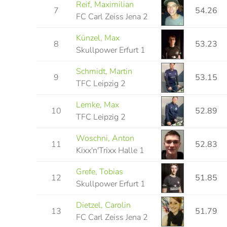
Reif, Maximilian
7
54.26
FC Carl Zeiss Jena 2
Künzel, Max
8
53.23
Skullpower Erfurt 1
Schmidt, Martin
9
53.15
TFC Leipzig 2
Lemke, Max
10
52.89
TFC Leipzig 2
Woschni, Anton
11
52.83
Kixx'n'Trixx Halle 1
Grefe, Tobias
12
51.85
Skullpower Erfurt 1
Dietzel, Carolin
13
51.79
FC Carl Zeiss Jena 2