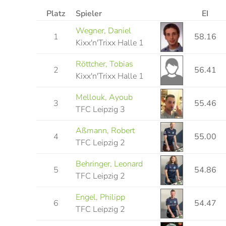
Platz
Spieler
EI
Wegner, Daniel
1
58.16
Kixx'n'Trixx Halle 1
Röttcher, Tobias
2
56.41
Kixx'n'Trixx Halle 1
Mellouk, Ayoub
3
55.46
TFC Leipzig 3
Aßmann, Robert
4
55.00
TFC Leipzig 2
Behringer, Leonard
5
54.86
TFC Leipzig 2
Engel, Philipp
6
54.47
TFC Leipzig 2