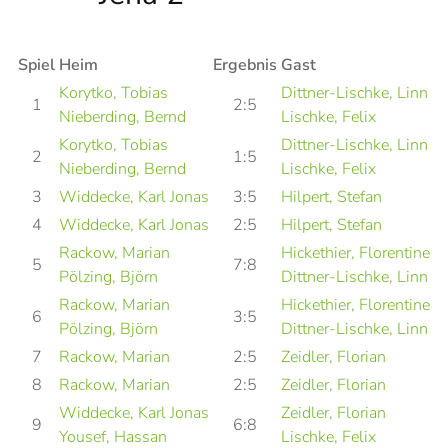
Spiel
Heim
Ergebnis
Gast
Korytko, Tobias
Dittner-Lischke, Linn
1
2:5
Nieberding, Bernd
Lischke, Felix
Korytko, Tobias
Dittner-Lischke, Linn
2
1:5
Nieberding, Bernd
Lischke, Felix
3
Widdecke, Karl Jonas
3:5
Hilpert, Stefan
4
Widdecke, Karl Jonas
2:5
Hilpert, Stefan
Rackow, Marian
Hickethier, Florentine
5
7:8
Pölzing, Björn
Dittner-Lischke, Linn
Rackow, Marian
Hickethier, Florentine
6
3:5
Pölzing, Björn
Dittner-Lischke, Linn
7
Rackow, Marian
2:5
Zeidler, Florian
8
Rackow, Marian
2:5
Zeidler, Florian
Widdecke, Karl Jonas
Zeidler, Florian
9
6:8
Yousef, Hassan
Lischke, Felix