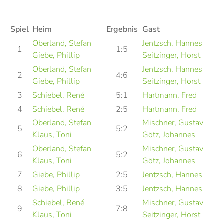
Spiel
Heim
Ergebnis
Gast
Oberland, Stefan
Jentzsch, Hannes
1
1:5
Giebe, Phillip
Seitzinger, Horst
Oberland, Stefan
Jentzsch, Hannes
2
4:6
Giebe, Phillip
Seitzinger, Horst
3
Schiebel, René
5:1
Hartmann, Fred
4
Schiebel, René
2:5
Hartmann, Fred
Oberland, Stefan
Mischner, Gustav
5
5:2
Klaus, Toni
Götz, Johannes
Oberland, Stefan
Mischner, Gustav
6
5:2
Klaus, Toni
Götz, Johannes
7
Giebe, Phillip
2:5
Jentzsch, Hannes
8
Giebe, Phillip
3:5
Jentzsch, Hannes
Schiebel, René
Mischner, Gustav
9
7:8
Klaus, Toni
Seitzinger, Horst