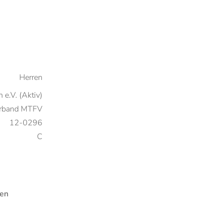
Herren
 e.V. (Aktiv)
verband MTFV
12-0296
C
en