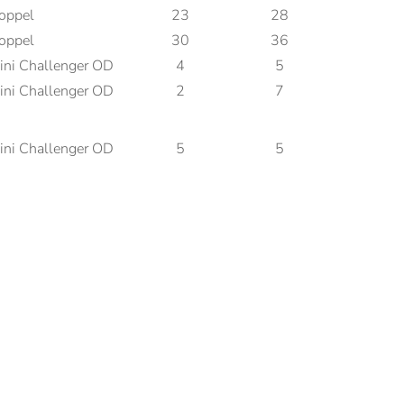
oppel
23
28
oppel
30
36
ini Challenger OD
4
5
ini Challenger OD
2
7
ini Challenger OD
5
5