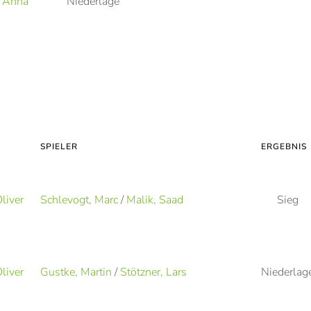
 Anna
Niederlage
SPIELER
ERGEBNIS
liver
Schlevogt, Marc
/
Malik, Saad
Sieg
liver
Gustke, Martin
/
Stötzner, Lars
Niederlag