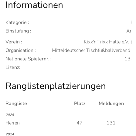
Informationen
Kategorie :
He
Einstufung :
Ama
Verein :
Kixx'n'Trixx Halle e.V. (A
Organisation :
Mitteldeutscher Tischfußballverband 
Nationale Spielernr.:
13-
Lizenz:
Ranglistenplatzierungen
Rangliste
Platz
Meldungen
2025
Herren
47
131
2024