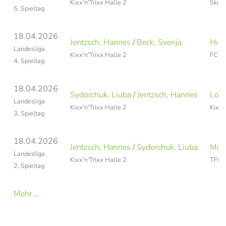
Kixx'n'Trixx Halle 2
Skull
5. Spieltag
18.04.2026
Jentzsch, Hannes
/
Beck, Svenja
Hupf
Landesliga
Kixx'n'Trixx Halle 2
FC Ca
4. Spieltag
18.04.2026
Sydorchuk, Liuba
/
Jentzsch, Hannes
Lohr
Landesliga
Kixx'n'Trixx Halle 2
Kixx'
3. Spieltag
18.04.2026
Jentzsch, Hannes
/
Sydorchuk, Liuba
Mel
Landesliga
Kixx'n'Trixx Halle 2
TFC L
2. Spieltag
Mehr …