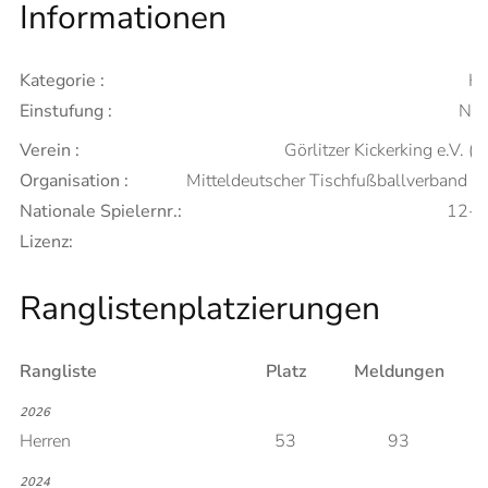
Informationen
Kategorie :
He
Einstufung :
Neu
Verein :
Görlitzer Kickerking e.V. (A
Organisation :
Mitteldeutscher Tischfußballverband 
Nationale Spielernr.:
12-
Lizenz:
Ranglistenplatzierungen
Rangliste
Platz
Meldungen
2026
Herren
53
93
2024