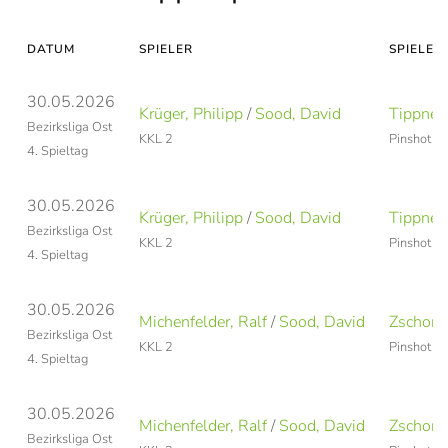
DATUM
SPIELER
SPIELER
30.05.2026
Krüger, Philipp
/
Sood, David
Tippner,
Bezirksliga Ost
KKL 2
Pinshot Fr
4. Spieltag
30.05.2026
Krüger, Philipp
/
Sood, David
Tippner,
Bezirksliga Ost
KKL 2
Pinshot Fr
4. Spieltag
30.05.2026
Michenfelder, Ralf
/
Sood, David
Zschorsc
Bezirksliga Ost
KKL 2
Pinshot Fr
4. Spieltag
30.05.2026
Michenfelder, Ralf
/
Sood, David
Zschorsc
Bezirksliga Ost