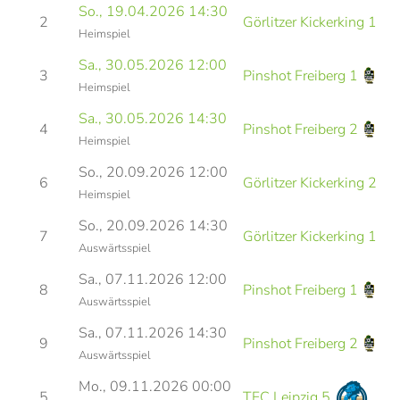
So., 19.04.2026 14:30
V
2
Görlitzer Kickerking 1
Heimspiel
B
Sa., 30.05.2026 12:00
V
3
Pinshot Freiberg 1
Heimspiel
K
Sa., 30.05.2026 14:30
V
4
Pinshot Freiberg 2
Heimspiel
K
So., 20.09.2026 12:00
V
6
Görlitzer Kickerking 2
Heimspiel
B
So., 20.09.2026 14:30
V
7
Görlitzer Kickerking 1
Auswärtsspiel
B
Sa., 07.11.2026 12:00
V
8
Pinshot Freiberg 1
Auswärtsspiel
K
Sa., 07.11.2026 14:30
V
9
Pinshot Freiberg 2
Auswärtsspiel
K
Mo., 09.11.2026 00:00
5
TFC Leipzig 5