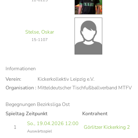
Stelse, Oskar
15-1107
Informationen
Verein:
Kickerkollektiv Leipzig e.V.
Organisation :
Mitteldeutscher Tischfußballverband MTFV
Begegnungen Bezirksliga Ost
Spieltag
Zeitpunkt
Kontrahent
So., 19.04.2026 12:00
V
1
Görlitzer Kickerking 2
Auswärtsspiel
B