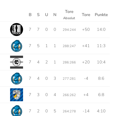
Tore
B
S
U
N
Tore
Punkte
Absolut
7
7
0
0
+50
14:0
294:244
7
5
1
1
+41
11:3
288:247
7
4
2
1
+20
10:4
286:266
7
4
0
3
-4
8:6
277:281
7
3
0
4
+4
6:8
266:262
7
2
0
5
-14
4:10
264:278