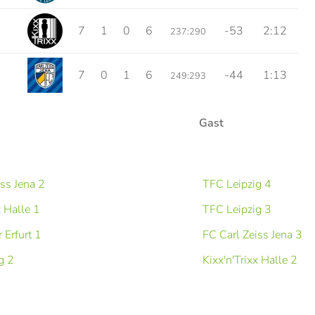
7
1
0
6
-53
2:12
237:290
7
0
1
6
-44
1:13
249:293
Gast
iss Jena 2
TFC Leipzig 4
x Halle 1
TFC Leipzig 3
 Erfurt 1
FC Carl Zeiss Jena 3
g 2
Kixx'n'Trixx Halle 2