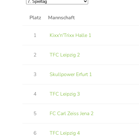
Platz
Mannschaft
1
Kixx'n'Trixx Halle 1
2
TFC Leipzig 2
3
Skullpower Erfurt 1
4
TFC Leipzig 3
5
FC Carl Zeiss Jena 2
6
TFC Leipzig 4