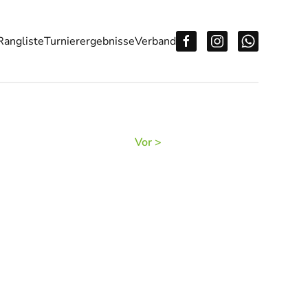
Rangliste
Turnierergebnisse
Verband
Vor >