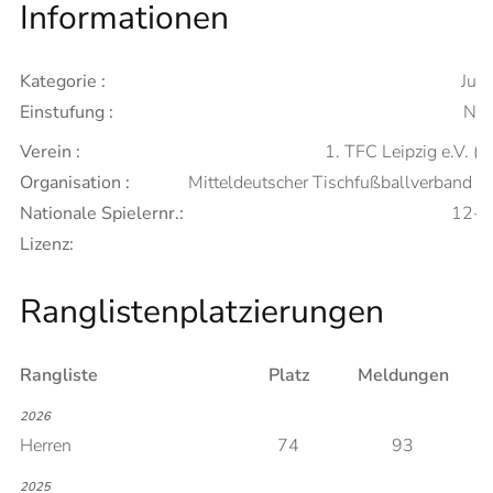
Informationen
Kategorie :
Juni
Einstufung :
Neu
Verein :
1. TFC Leipzig e.V. (A
Organisation :
Mitteldeutscher Tischfußballverband 
Nationale Spielernr.:
12-
Lizenz:
Ranglistenplatzierungen
Rangliste
Platz
Meldungen
2026
Herren
74
93
2025