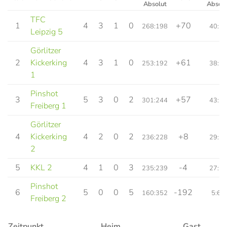
Absolut
Absolu
TFC
1
4
3
1
0
+70
268:198
40:16
Leipzig 5
Görlitzer
2
Kickerking
4
3
1
0
+61
253:192
38:18
1
Pinshot
3
5
3
0
2
+57
301:244
43:27
Freiberg 1
Görlitzer
4
Kickerking
4
2
0
2
+8
236:228
29:27
2
5
KKL 2
4
1
0
3
-4
235:239
27:29
Pinshot
6
5
0
0
5
-192
160:352
5:65
Freiberg 2
Zeitpunkt
Heim
Gast