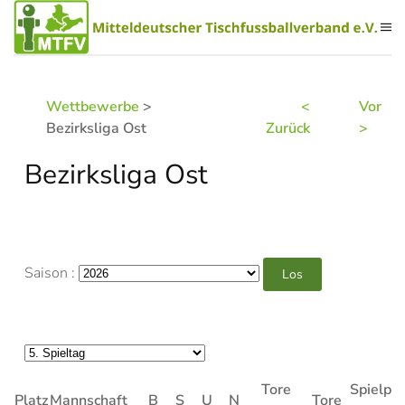
Zum Hauptinhalt springen
Wettbewerbe
>
<
Vor
Bezirksliga Ost
Zurück
>
Bezirksliga Ost
Saison :
Tore
Spielpu
Platz
Mannschaft
B
S
U
N
Tore