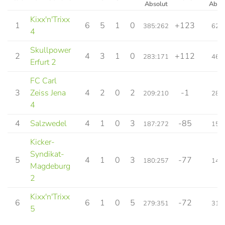
Absolut
Abso
Kixx'n'Trixx
1
6
5
1
0
+123
385:262
62:
4
Skullpower
2
4
3
1
0
+112
283:171
46:
Erfurt 2
FC Carl
3
Zeiss Jena
4
2
0
2
-1
209:210
28:
4
4
Salzwedel
4
1
0
3
-85
187:272
15:
Kicker-
Syndikat-
5
4
1
0
3
-77
180:257
14:
Magdeburg
2
Kixx'n'Trixx
6
6
1
0
5
-72
279:351
31:
5