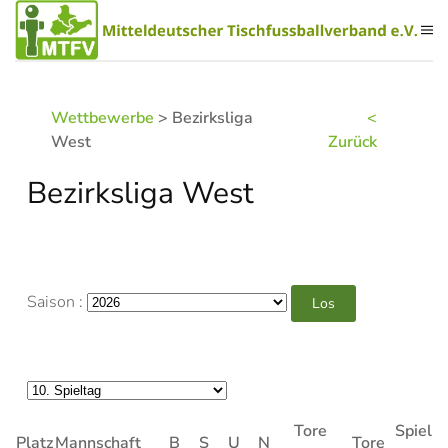
Zum Hauptinhalt springen
Wettbewerbe
> Bezirksliga
<
West
Zurück
Bezirksliga West
Saison :
Tore
Spielp
Platz
Mannschaft
B
S
U
N
Tore